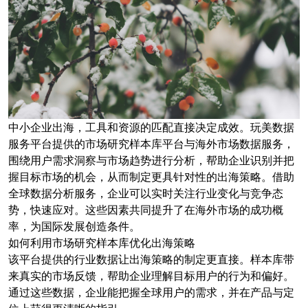
中小企业出海，工具和资源的匹配直接决定成效。玩美数据
服务平台提供的市场研究样本库平台与海外市场数据服务，
围绕用户需求洞察与市场趋势进行分析，帮助企业识别并把
握目标市场的机会，从而制定更具针对性的出海策略。借助
全球数据分析服务，企业可以实时关注行业变化与竞争态
势，快速应对。这些因素共同提升了在海外市场的成功概
率，为国际发展创造条件。
如何利用市场研究样本库优化出海策略
该平台提供的行业数据让出海策略的制定更直接。样本库带
来真实的市场反馈，帮助企业理解目标用户的行为和偏好。
通过这些数据，企业能把握全球用户的需求，并在产品与定