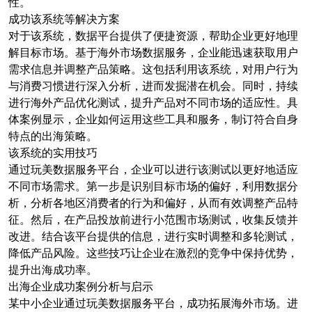
性。
成功该系统等解决方案
对于该系统，数据平台提供了便捷资源，帮助企业更好地理
解目标市场。基于海外市场数据服务，企业能迅速获取用户
需求信息并调整产品策略。这包括利用该系统，对用户行为
与消费习惯进行深入分析，进而发掘潜在机会。同时，持续
进行海外产品优化测试，提升产品对不同市场的适应性。具
体案例显示，企业如何运用这些工具和服务，制订符合自身
特点的出海策略。
该系统的实用技巧
通过玩美数据服务平台，企业可以进行该测试以更好地适应
不同市场需求。第一步是识别目标市场的偏好，利用数据分
析，分析各地区消费者的行为和偏好，从而有效调整产品特
征。然后，在产品投放前进行小范围市场测试，收集反馈并
改进。结合该平台提供的信息，进行实时调整和多轮测试，
降低产品风险。这些技巧让企业在激烈的竞争中保持优势，
提升出海成功率。
出海企业成功案例分析与启示
某中小企业通过玩美数据服务平台，成功拓展海外市场。进