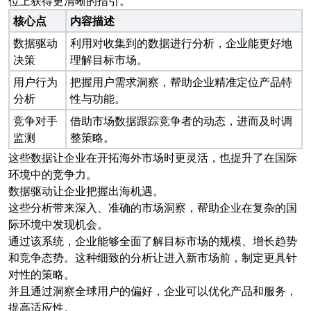
位上获得更清晰的指引。
核心点
内容描述
数据驱动
利用对收集到的数据进行分析，企业能更好地
决策
理解目标市场。
用户行为
把握用户需求洞察，帮助企业精准定位产品特
分析
性与功能。
竞争对手
借助市场数据跟踪竞争者的动态，进而及时调
监测
整策略。
这些数据让企业在开拓海外市场时更灵活，也提升了在国际
环境中的竞争力。
数据驱动让企业把握出海机遇。
这些分析带来深入、准确的市场洞察，帮助企业在复杂的国
际环境中发现机会。
通过该系统，企业能够全面了解目标市场的规模、增长趋势
和竞争态势。这种细致的分析让进入新市场前，制定更具针
对性的策略。
并且通过洞察全球用户的偏好，企业可以优化产品和服务，
提高适应性。