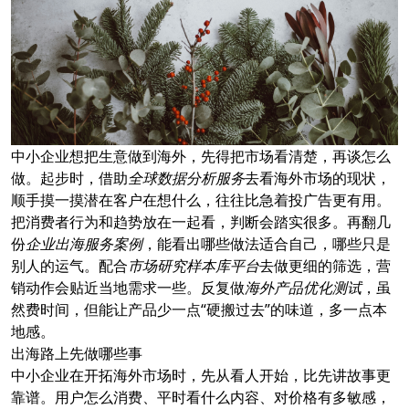
中小企业想把生意做到海外，先得把市场看清楚，再谈怎么
做。起步时，借助
全球数据分析服务
去看海外市场的现状，
顺手摸一摸潜在客户在想什么，往往比急着投广告更有用。
把消费者行为和趋势放在一起看，判断会踏实很多。再翻几
份
企业出海服务案例
，能看出哪些做法适合自己，哪些只是
别人的运气。配合
市场研究样本库平台
去做更细的筛选，营
销动作会贴近当地需求一些。反复做
海外产品优化测试
，虽
然费时间，但能让产品少一点“硬搬过去”的味道，多一点本
地感。
出海路上先做哪些事
中小企业在开拓海外市场时，先从看人开始，比先讲故事更
靠谱。用户怎么消费、平时看什么内容、对价格有多敏感，