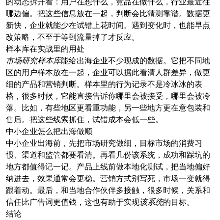
的动态拆开看：用户在想什么，竞品在做什么，行业最近往
哪边偏。把这些信息放在一起，判断会比猜测靠谱。数据更
新快，企业就能少在试错上花时间。遇到变化时，也能早点
改策略，不至于等到流量掉了才反应。
样本库在实战里的用处
市场研究样本库
能给出海企业不少现成的数据。它把不同地
区的用户样本放在一起，企业可以据此看清人群差异，做更
细的产品和营销判断。样本里的行为记录不是冷冰冰的表
格，很多时候，它能直接告诉你哪里会被接受，哪里会被冷
落。比如，有些地区更看重功能，另一些地方更在意包装和
售后。把这些线索抓住，试错成本会低一些。
中小企业怎么把出海做顺
中小企业出海前，先把市场研究做细，目标市场的消费习
惯、渠道和监管都要看清。再看几份该系统，成功和踩坑的
地方都值得记一记。产品上线前做本地化测试，把当地偏好
纳进去，效果通常会更稳。营销方式别写死，市场一变就得
跟着动。最后，和当地合作伙伴多接触，很多时候，关系和
信任比广告词更值钱，这也有助于实现
该系统
的目标。
结论