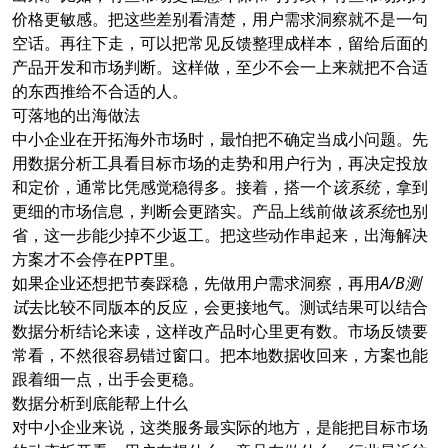
价格更敏感。把这些差别看清楚，用户需求洞察就不是一句
空话。再往下走，可以把常见反馈整理成样本，留给后面的
产品开发和市场判断。这样做，至少不会一上来就把不合适
的东西推给不合适的人。
可落地的出海做法
中小企业在开拓海外市场时，最怕把不确定当成小问题。先
用数据分析工具看目标市场的走势和用户行为，再决定投放
和定价，通常比凭感觉稳得多。接着，搭一个
该系统
，拿到
更细的市场信息，判断会更踏实。产品上线前做
该系统
也别
省，这一步能少掉不少返工。把这些动作串起来，出海解决
方案才不会停在PPT里。
如果企业还想把节奏踩稳，先做用户需求洞察，再用
A/B测
试
去比较不同版本的反应，会更接地气。测试结果可以结合
数据分析结论来读，这样改产品时心里更有数。市场反馈要
常看，不然很容易错过窗口。把本地数据收回来，方案也能
跟着细一点，出手会更稳。
数据分析到底能帮上什么
对中小企业来说，这类服务最实际的地方，是能把目标市场