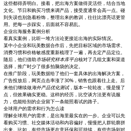
这些都得弄明白。接着，把出海方案做得灵活些，结合当地
文化、节日和购买习惯来调产品，接受度通常会高一点。碰
到失误也别急着粉饰，整理出来的教训，往往比漂亮话更管
用。把每一步踩实，后面就不容易乱。
企业出海服务案例分析
看真实案例，比听一堆方法论更接近出海的实际情况。
某中小企业和玩美数据合作后，先把目标区域的市场需求、
消费习惯和价格敏感度重新梳理了一遍，再去定产品定位。
随后，他们借助
市场研究样本库平台
核对了几组文案和渠道
选择，推广时少了很多拍脑袋的决定。
在推广阶段，玩美数据给了他们一套具体的出海解决方案，
广告投放后，网页点击率涨了30%，销售也跟着往上走。后
来他们继续做
海外产品优化测试
，版本一轮轮改，慢是慢了
点，但效果确实更稳。这样的经历，比空谈方法更有说服
力，也能给别的企业留下一条能照着试的路子。
全球用户的需求和行为怎么读
理解全球用户的需求，是出海里最实在的一步。企业可以先
看购买习惯、社交媒体活动和内容偏好，慢慢把人群轮廓拼
出来。比如，有些市场更在意环保和可持续，有些市场则对